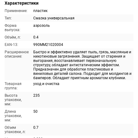
Характеристики
Применение:
пластик
Тип:
Смазка универсальная
Форма
аэрозоль
выпуска:
Объём, л:
0.4
EAN-13:
990MM21020004
Расширенное
Быстро и эффективно удаляет пыль, грязь, масляные и
описание:
никотиновые загрязнения. Защищает от старения и
выгорания, восстанавливает первоначальную
структуру, обладает антистатическим эффектом.
Предназначен для обработки пластиковых и
виниловых деталей салона. Подходит для молдингов и
бамперов. Обладает приятным ароматом клубники.
Товарная
уход и очистка
группа:
Высота
235
упаковки,
мм:
Длина
50
упаковки,
мм:
Объем
0.7
упаковки, л: