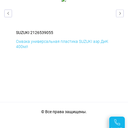
SUZUKI 2126539055
SUZ
мД
Смазка универсальная пластика SUZUKI аэр ДиК
Сма
400мл
40
© Все права защищены.